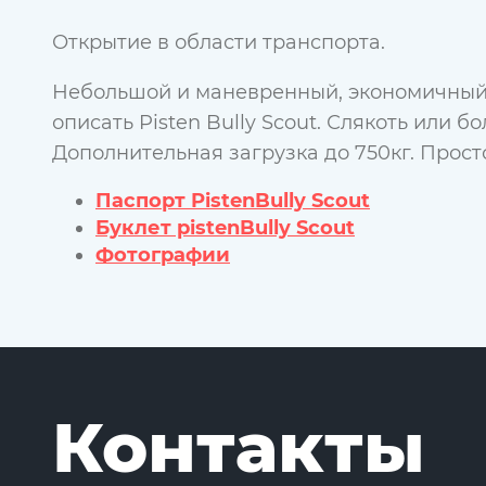
Открытие в области транспорта.
Небольшой и маневренный, экономичный, 
описать Pisten Bully Scout. Слякоть или б
Дополнительная загрузка до 750кг. Прост
Паспорт PistenBully Scout
Буклет pistenBully Scout
Фотографии
Контакты