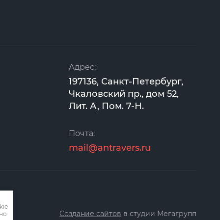
Адрес:
197136, Санкт-Петербург,
Чкаловский пр., дом 52,
Лит. А, Пом. 7-Н.
Почта:
mail@antravers.ru
kie
Создание сайтов
в студии Мегагрупп
но